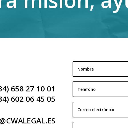
ra misión, ay
4) 658 27 10 01
34) 602 06 45 05
O@CWALEGAL.ES